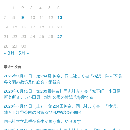
1
2
3
4
5
6
7
8
9
10
11
12
13
14
15
16
17
18
19
20
21
22
23
24
25
26
27
28
29
30
« 3月
5月 »
最近の投稿
2026年7月11日 第284回 神奈川同志社歩く会「横浜、陣ヶ下渓
谷公園の散策及び総会・懇親会」
2026年6月15日 第283回神奈川同志社歩く会「城下町・小田原
新名所ミナカ小田原、城址公園の紫陽花を愛でる」
2026年7月11日（土） 第284回神奈川同志社歩く会 「横浜、
陣ヶ下渓谷公園の散策及びKDW総会の開催」
同志社大学若手卒業生が集う夜、やります