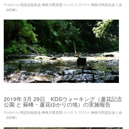
Posted by
同志社校友会 神奈川県支部
on 4月 9, 2019 in
神奈川同志社歩く会
（KDW）
2019年 3月 29日 KDSウォーキング（蘆花記念
公園 と 蘇峰・蘆花ゆかりの地）の実施報告
Posted by
同志社校友会 神奈川県支部
on 4月 9, 2019 in
神奈川同志社歩く会
（KDW）