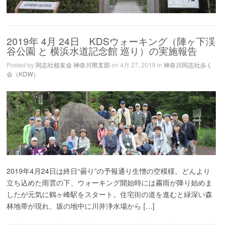
2019年 4月 24日 KDSウォーキング（陣ヶ下渓
谷公園 と 横浜水道記念館 巡り）の実施報告
Posted by
同志社校友会 神奈川県支部
on 4月 27, 2019 in
神奈川同志社歩く
会（KDW）
2019年4月24日は終日“曇り”の予報通り生憎の空模様。どんより
立ち込めた雨雲の下、ウォーキング開始時には霧雨が降り始めま
したが元気に鶴ヶ峰駅をスタート。住宅街の道を進むと緑深い森
林地帯が現れ、坂の地中に川井浄水場から […]