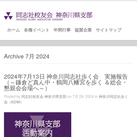
ホーム
各種イベント
年間行事
協賛企業
サイトマップ
Archive 7月 2024
2024年7月13日 神奈川同志社歩く会 実施報告
（～鎌倉ど真ん中・鶴岡八幡宮を歩く ＆総会・
懇親会会場へ～）
Posted by
同志社校友会 神奈川県支部
on 7月 29, 2024 in
神奈川同志社歩く
会（KDW）