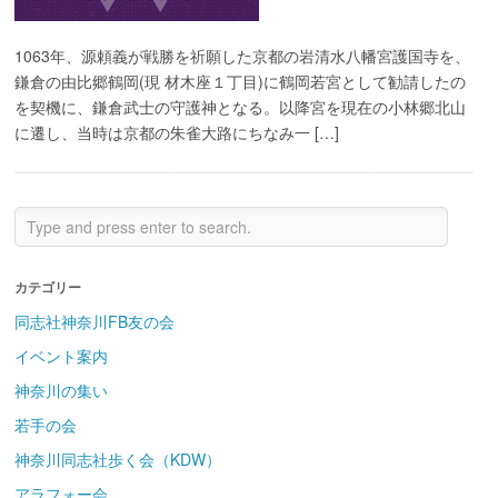
1063年、源頼義が戦勝を祈願した京都の岩清水八幡宮護国寺を、
鎌倉の由比郷鶴岡(現 材木座１丁目)に鶴岡若宮として勧請したの
を契機に、鎌倉武士の守護神となる。以降宮を現在の小林郷北山
に遷し、当時は京都の朱雀大路にちなみ一 […]
カテゴリー
同志社神奈川FB友の会
イベント案内
神奈川の集い
若手の会
神奈川同志社歩く会（KDW）
アラフォー会