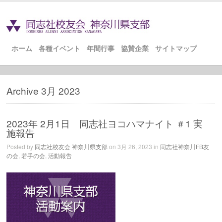
ホーム
各種イベント
年間行事
協賛企業
サイトマップ
Archive 3月 2023
2023年 2月1日 同志社ヨコハマナイト ＃1 実
施報告
Posted by
同志社校友会 神奈川県支部
on 3月 26, 2023 in
同志社神奈川FB友
の会
,
若手の会
,
活動報告