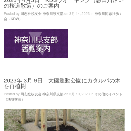
の桜道散策）のご案内
Posted by
同志社校友会 神奈川県支部
on 3月 14, 2023 in
神奈川同志社歩く
会（KDW）
2023年 3月 9日 大磯運動公園にカタルパの木
を再植樹
Posted by
同志社校友会 神奈川県支部
on 3月 10, 2023 in
その他のイベント
（地域交流）