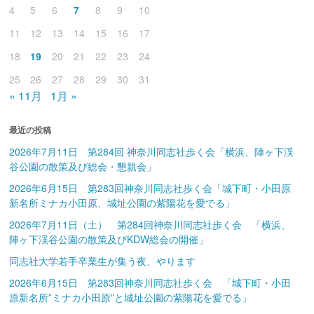
4
5
6
7
8
9
10
11
12
13
14
15
16
17
18
19
20
21
22
23
24
25
26
27
28
29
30
31
« 11月
1月 »
最近の投稿
2026年7月11日 第284回 神奈川同志社歩く会「横浜、陣ヶ下渓
谷公園の散策及び総会・懇親会」
2026年6月15日 第283回神奈川同志社歩く会「城下町・小田原
新名所ミナカ小田原、城址公園の紫陽花を愛でる」
2026年7月11日（土） 第284回神奈川同志社歩く会 「横浜、
陣ヶ下渓谷公園の散策及びKDW総会の開催」
同志社大学若手卒業生が集う夜、やります
2026年6月15日 第283回神奈川同志社歩く会 「城下町・小田
原新名所”ミナカ小田原”と城址公園の紫陽花を愛でる」