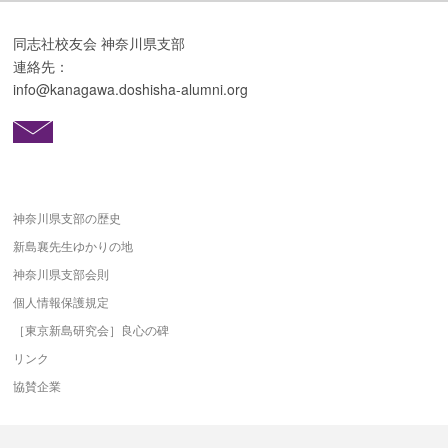
同志社校友会 神奈川県支部
連絡先：
info@kanagawa.doshisha-alumni.org
神奈川県支部の歴史
新島襄先生ゆかりの地
神奈川県支部会則
個人情報保護規定
［東京新島研究会］良心の碑
リンク
協賛企業