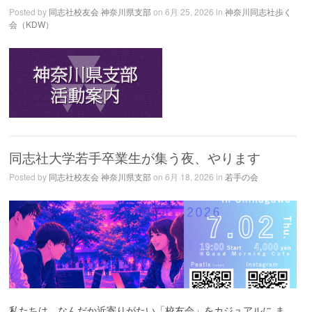
Posted by
同志社校友会 神奈川県支部
on 6月 25, 2026 in
神奈川同志社歩く
会（KDW）
同志社大学若手卒業生が集う夜、やります
Posted by
同志社校友会 神奈川県支部
on 6月 18, 2026 in
若手の会
私たちは、なんだか近寄りがたい「校友会」をカジュアルに ま