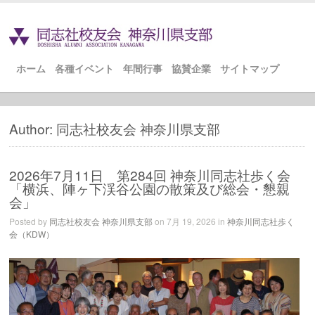
ホーム
各種イベント
年間行事
協賛企業
サイトマップ
Author: 同志社校友会 神奈川県支部
2026年7月11日 第284回 神奈川同志社歩く会
「横浜、陣ヶ下渓谷公園の散策及び総会・懇親
会」
Posted by
同志社校友会 神奈川県支部
on 7月 19, 2026 in
神奈川同志社歩く
会（KDW）