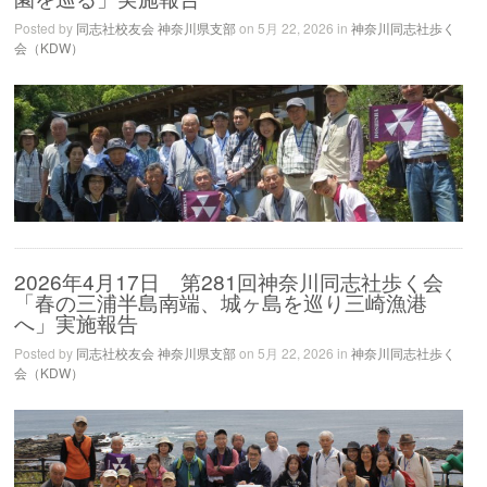
Posted by
同志社校友会 神奈川県支部
on 5月 22, 2026 in
神奈川同志社歩く
会（KDW）
2026年4月17日 第281回神奈川同志社歩く会
「春の三浦半島南端、城ヶ島を巡り三崎漁港
へ」実施報告
Posted by
同志社校友会 神奈川県支部
on 5月 22, 2026 in
神奈川同志社歩く
会（KDW）