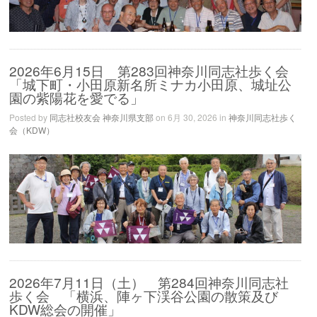
2026年6月15日 第283回神奈川同志社歩く会
「城下町・小田原新名所ミナカ小田原、城址公
園の紫陽花を愛でる」
Posted by
同志社校友会 神奈川県支部
on 6月 30, 2026 in
神奈川同志社歩く
会（KDW）
2026年7月11日（土） 第284回神奈川同志社
歩く会 「横浜、陣ヶ下渓谷公園の散策及び
KDW総会の開催」