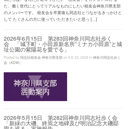
た、働く世代にとってリアルなものにしたい校友会神奈川県支部
のメンバーです。 校友会を卒業後も同志社とつながるきっかけと
して たくさんの方に使っていただきたいと思っ […]
2026年6月15日 第283回神奈川同志社歩く
会 「城下町・小田原新名所”ミナカ小田原”と城
址公園の紫陽花を愛でる」
Posted by
同志社校友会 神奈川県支部
on 5月 22, 2026 in
神奈川同志社歩く
会（KDW）
2026年5月15日 第282回神奈川同志社歩く会
「新緑の大磯、終焉之地碑及び明治記念大磯邸
園を巡る」実施報告