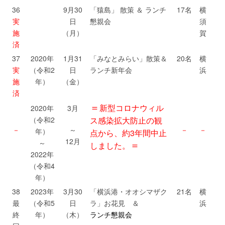
36
9月30
「猿島」 散策 ＆ ランチ
17名
横
実
日
懇親会
須
施
（月）
賀
済
37
2020年
1月31
「みなとみらい」散策＆
20名
横
実
（令和2
日
ランチ新年会
浜
施
年）
（金）
済
＝
新型コロナウィル
2020年
3月
（令和2
ス感染拡大防止の観
－
～
－
－
年）
点から、約3年間中止
12月
～
＝
しました。
2022年
（令和4
年）
38
2023年
3月30
「横浜港・オオシマザク
21名
横
最
（令和5
日
ラ」お花見 ＆
浜
終
年）
（木）
ランチ懇親会