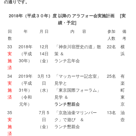
の通りです。
2018年（平成３０年）度 以降の アラフォー会実施計画 [実
績・予定]
回
年
月 日
内 容
参加
備
数
人数
考
33
2018年
12月
「神奈川宿歴史の道」散
22名
横
実
（平成
14日
策 ＆
浜
施
30年）
（金）
ランチ忘年会
済
34
2019年
3月 13
「マッカーサー記念室」
25名
有
実
（平成
日
見学と
楽
施
31年）
（水）
「東京国際フォーラム」
町
済
（令和
見学 ＆
東
元年）
ランチ懇親会
京
35
7月 5
「京急油壷マリンパー
13名
油
実
日
ク」で遊び ＆
壺
施
（金）
ランチ懇親会
済