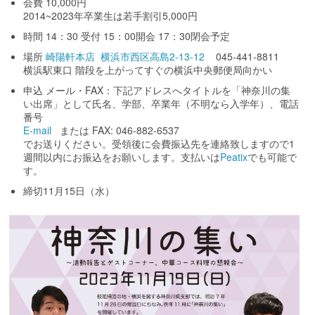
会費 10,000円
2014~2023年卒業生は若手割引5,000円
時間 14：30 受付 15：00開会 17：30閉会予定
場所
崎陽軒本店
横浜市西区高島2-13-12
045-441-8811
横浜駅東口 階段を上がってすぐの横浜中央郵便局向かい
申込 メール・FAX：下記アドレスへタイトルを「神奈川の集
い出席」として氏名、学部、卒業年（不明なら入学年）、電話
番号
E-mail
または FAX: 046-882-6537
でお送りください。受領後に会費振込先を連絡致しますので1
週間以内にお振込をお願いします。支払いは
Peatix
でも可能で
す。
締切11月15日（水）