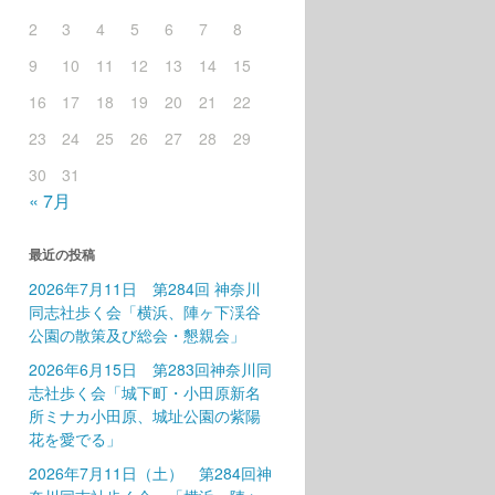
2
3
4
5
6
7
8
9
10
11
12
13
14
15
16
17
18
19
20
21
22
23
24
25
26
27
28
29
30
31
« 7月
最近の投稿
2026年7月11日 第284回 神奈川
同志社歩く会「横浜、陣ヶ下渓谷
公園の散策及び総会・懇親会」
2026年6月15日 第283回神奈川同
志社歩く会「城下町・小田原新名
所ミナカ小田原、城址公園の紫陽
花を愛でる」
2026年7月11日（土） 第284回神