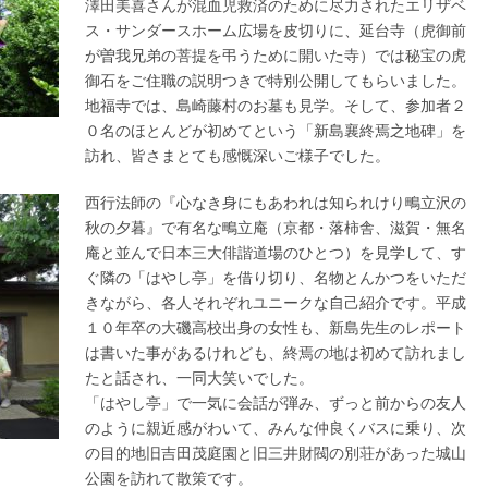
澤田美喜さんが混血児救済のために尽力されたエリザベ
ス・サンダースホーム広場を皮切りに、延台寺（虎御前
が曽我兄弟の菩提を弔うために開いた寺）では秘宝の虎
御石をご住職の説明つきで特別公開してもらいました。
地福寺では、島崎藤村のお墓も見学。そして、参加者２
０名のほとんどが初めてという「新島襄終焉之地碑」を
訪れ、皆さまとても感慨深いご様子でした。
西行法師の『心なき身にもあわれは知られけり鴫立沢の
秋の夕暮』で有名な鴫立庵（京都・落柿舎、滋賀・無名
庵と並んで日本三大俳諧道場のひとつ）を見学して、す
ぐ隣の「はやし亭」を借り切り、名物とんかつをいただ
きながら、各人それぞれユニークな自己紹介です。平成
１０年卒の大磯高校出身の女性も、新島先生のレポート
は書いた事があるけれども、終焉の地は初めて訪れまし
たと話され、一同大笑いでした。
「はやし亭」で一気に会話が弾み、ずっと前からの友人
のように親近感がわいて、みんな仲良くバスに乗り、次
の目的地旧吉田茂庭園と旧三井財閥の別荘があった城山
公園を訪れて散策です。