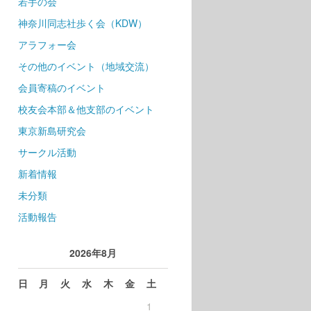
若手の会
神奈川同志社歩く会（KDW）
アラフォー会
その他のイベント（地域交流）
会員寄稿のイベント
校友会本部＆他支部のイベント
東京新島研究会
サークル活動
新着情報
未分類
活動報告
2026年8月
日
月
火
水
木
金
土
1