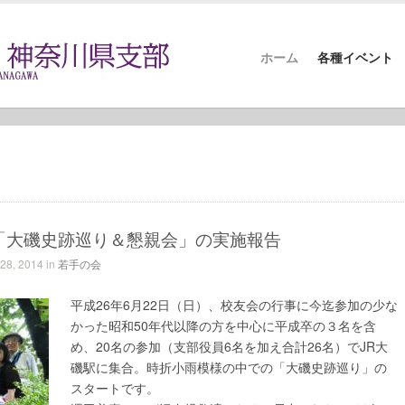
ホーム
各種イベント
の会「大磯史跡巡り＆懇親会」の実施報告
28, 2014 in
若手の会
平成26年6月22日（日）、校友会の行事に今迄参加の少な
かった昭和50年代以降の方を中心に平成卒の３名を含
め、20名の参加（支部役員6名を加え合計26名）でJR大
磯駅に集合。時折小雨模様の中での「大磯史跡巡り」の
スタートです。