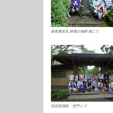
新島襄先生 終焉の地碑 前にて
旧吉田茂邸・兜門 にて